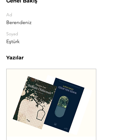
Genel Bakış
Ad
Berendeniz
Soyad
Eştürk
Yazılar