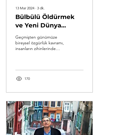
13 Mar 2024
∙
3
dk.
Bülbülü Öldürmek
ve Yeni Dünya
Eserlerinde "Bireysel
Geçmişten günümüze
Ögürlük"
bireysel özgürlük kavramı,
insanların zihinlerinde
Kavramlarının
önemli bir yere sahip
Karşılaştırılması
olmuştur. Kavramın işlenme
biçimi kültürlere...
170