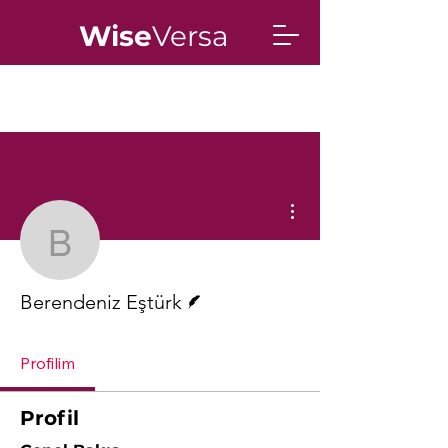
Wise
Versa
Diğer Eylemler
Berendeniz Eştürk
Yazar
Berendeniz Eştürk
Profilim
Profil