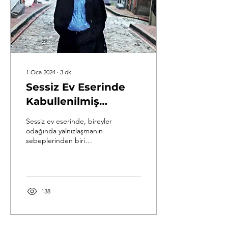
1 Oca 2024
∙
3
dk.
Sessiz Ev Eserinde
Kabullenilmiş
Sessizliğin Sebebiyet
Sessiz ev eserinde, bireyler
Verdiği Yalnızlaşma
odağında yalnızlaşmanın
sebeplerinden biri
Olgusunun Fatma
kabullenilmiş sessizlik
Karakteri Odaklı
kavramıdır. Kabullenilmiş
sessizlik;...
Analizi
138