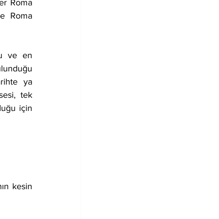
ler Roma 
 ve Roma 
lunduğu 
ihte ya 
esi, tek 
uğu için 