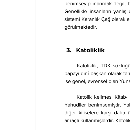
benimseyip inanmak değil; bel
Genellikle insanların yanlı
sistemi Karanlık Çağ olarak a
görülmektedir.
Katoliklik
	Katoliklik, TDK sözlüğünde “Hz. İsa'nın Aziz Petrus'a aktardığı yetkilerin mirasçısı olan 
papayı dinî başkan olarak tan
ise genel, evrensel olan Yun
	Katolik kelimesi Kitab-ı Mukaddes'te geçen bir ifade değildir ve önce Hristiyanlar değil, 
Yahudiler benimsemiştir. Yahu
diğer kiliselere karşı daha 
amaçlı kullanmışlardır. Katoli