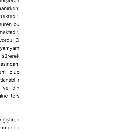
işlerdir 
anırken; 
ktedir. 
süren bu 
aktadır. 
yordu. O 
 yamyam 
 sürerek 
asından, 
am olup 
anabilir 
 ve din 
ne ters 
ünmeden 