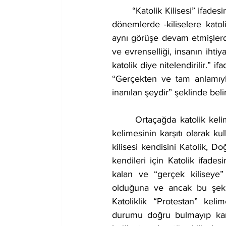
	“Katolik Kilisesi” ifadesini kullandığı bilinen ilk kişi Antakyalı St. Ignace’dir. Biraz daha uzak 
dönemlerde -kiliselere kato
aynı görüşe devam etmişlerdi
ve evrenselliği, insanın iht
katolik diye nitelendirilir.” i
“Gerçekten ve tam anlamıyl
inanılan şeydir” şeklinde belir
 	Ortaçağda katolik kelimesi doğru yoldan ayrılma ve sapkınlık anlamına gelen “heratik” 
kelimesinin karşıtı olarak ku
kilisesi kendisini Katolik, Do
kendileri için Katolik ifades
kalan ve “gerçek kiliseye”
olduğuna ve ancak bu şekild
Katoliklik “Protestan” kelim
durumu doğru bulmayıp karşı