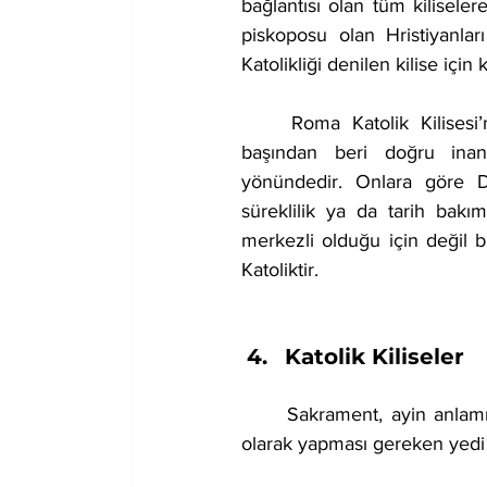
bağlantısı olan tüm kilisele
piskoposu olan Hristiyanlar
Katolikliği denilen kilise için 
	Roma Katolik Kilisesi’nin varsaydığı bir düşünce katolikliğin evrensel olduğu ve en 
başından beri doğru inanc
yönündedir. Onlara göre Do
süreklilik ya da tarih bakım
merkezli olduğu için değil 
Katoliktir.
Katolik Kiliseler
	Sakrament, ayin anlamına gelmektedir ve Roma Katolik Kilisesi’nin mensuplarının kesin 
olarak yapması gereken yedi