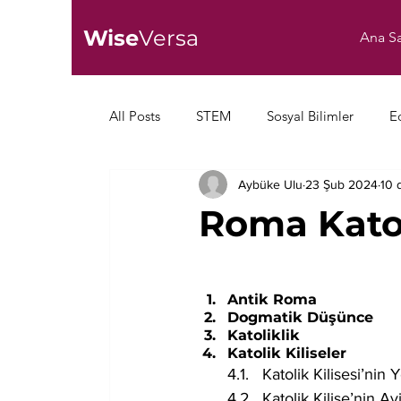
Wise
Versa
Ana Sa
All Posts
STEM
Sosyal Bilimler
E
Aybüke Ulu
23 Şub 2024
10 
Roma Katol
Antik Roma
Dogmatik Düşünce 
Katoliklik
Katolik Kiliseler
4.1.   Katolik Kilisesi’ni
4.2.  Katolik Kilise’nin 