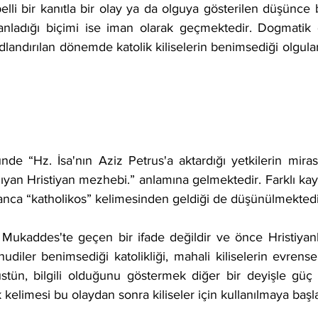
li bir kanıtla bir olay ya da olguya gösterilen düşünce bi
ş anladığı biçimi ise iman olarak geçmektedir. Dogmatik
dlandırılan dönemde katolik kiliselerin benimsediği olgular
ıyan Hristiyan mezhebi.” anlamına gelmektedir. Farklı kay
anca “katholikos” kelimesinden geldiği de düşünülmektedi
diler benimsediği katolikliği, mahali kiliselerin evrensell
üstün, bilgili olduğunu göstermek diğer bir deyişle güç g
k kelimesi bu olaydan sonra kiliseler için kullanılmaya başl