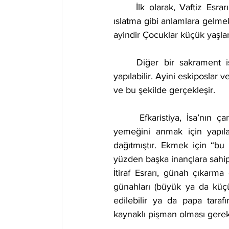
	İlk olarak, Vaftiz Esrarı’ndan bahsedilebilir. Öncelikle vaftiz suya batırma, kişinin alnını 
ıslatma gibi anlamlara gelme
ayindir Çocuklar küçük yaşlard
	Diğer bir sakrament ise Güçlendirme Esrarı’dır. Bu ayin ise vaftiz olmuş her kişiye 
yapılabilir. Ayini eskiposlar v
ve bu şekilde gerçekleşir.
 	Efkaristiya, İsa’nın çarmığa gerilmeden önceki gece havarileri ile yediği son akşam 
yemeğini anmak için yapıla
dağıtmıştır. Ekmek için “b
yüzden başka inançlara sahip 
İtiraf Esrarı, günah çıkarma 
günahları (büyük ya da küç
edilebilir ya da papa tarafı
kaynaklı pişman olması gere