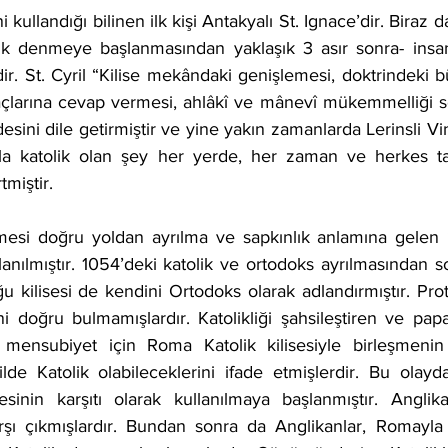
lik denmeye başlanmasından yaklaşık 3 asır sonra- insan
r. St. Cyril “Kilise mekândaki genişlemesi, doktrindeki b
iyaçlarına cevap vermesi, ahlâkî ve mânevî mükemmelliği s
fadesini dile getirmiştir ve yine yakın zamanlarda Lerinsli Vi
a katolik olan şey her yerde, her zaman ve herkes tar
tmiştir.
llanılmıştır. 1054’deki katolik ve ortodoks ayrılmasından so
ğu kilisesi de kendini Ortodoks olarak adlandırmıştır. Prote
ini doğru bulmamışlardır. Katolikliği şahsileştiren ve papa
 mensubiyet için Roma Katolik kilisesiyle birleşmenin 
e Katolik olabileceklerini ifade etmişlerdir. Bu olayd
esinin karşıtı olarak kullanılmaya başlanmıştır. Anglika
 çıkmışlardır. Bundan sonra da Anglikanlar, Romayla il