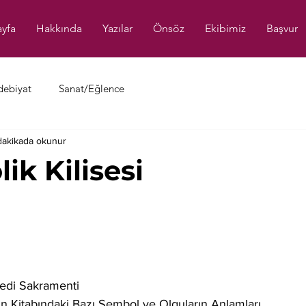
yfa
Hakkında
Yazılar
Önsöz
Ekibimiz
Başvur
debiyat
Sanat/Eğlence
dakikada okunur
ik Kilisesi
n Yedi Sakramenti
Ayin Kitabındaki Bazı Sembol ve Olguların Anlamları