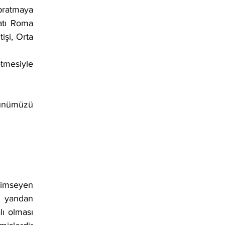
pratmaya 
atı Roma 
şi, Orta 
tmesiyle 
r yandan 
ı olması 