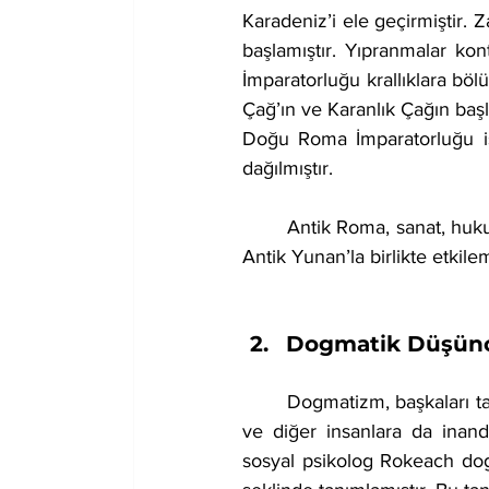
Karadeniz’i ele geçirmiştir. Z
başlamıştır. Yıpranmalar kon
İmparatorluğu krallıklara böl
Çağ’ın ve Karanlık Çağın başl
Doğu Roma İmparatorluğu ise
dağılmıştır.
	Antik Roma, sanat, hukuk, mimari, savaş, edebiyat, dil ve teknoloji konularında günümüzü 
Antik Yunan’la birlikte etkile
Dogmatik Düşün
	Dogmatizm, başkaları tarafından sürülen fikirleri eleştirmeden, sorgulamadan benimseyen 
ve diğer insanlara da inand
sosyal psikolog Rokeach dogma