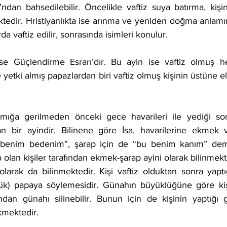
ktedir. Hristiyanlıkta ise arınma ve yeniden doğma anlamı
a vaftiz edilir, sonrasında isimleri konulur.
e yetki almış papazlardan biri vaftiz olmuş kişinin üstüne el
n bir ayindir. Bilinene göre İsa, havarilerine ekmek v
u benim bedenim”, şarap için de “bu benim kanım” demiş
olan kişiler tarafından ekmek-şarap ayini olarak bilinmekt
olarak da bilinmektedir. Kişi vaftiz olduktan sonra yaptı
ük) papaya söylemesidir. Günahın büyüklüğüne göre kişi
ndan günahı silinebilir. Bunun için de kişinin yaptığı 
kmektedir.