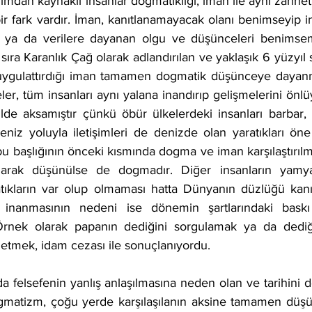
nımdan kaynaklı insanlar dogmatikliği, iman ile aynı zannetm
 bir fark vardır. İman, kanıtlanamayacak olanı benimseyip in
k ya da verilere dayanan olgu ve düşünceleri benimseme
 sıra Karanlık Çağ olarak adlandırılan ve yaklaşık 6 yüzyıl 
 uygulattırdığı iman tamamen dogmatik düşünceye dayanm
eler, tüm insanları aynı yalana inandırıp gelişmelerini önlü
de aksamıştır çünkü öbür ülkelerdeki insanları barbar,
eniz yoluyla iletişimleri de denizde olan yaratıkları öne
u başlığının önceki kısmında dogma ve iman karşılaştırılm
olarak düşünülse de dogmadır. Diğer insanların yamy
atıkların var olup olmaması hatta Dünyanın düzlüğü kanıtl
 inanmasının nedeni ise dönemin şartlarındaki baskı
Örnek olarak papanın dediğini sorgulamak ya da dediği
 etmek, idam cezası ile sonuçlanıyordu.
ogmatizm, çoğu yerde karşılaşılanın aksine tamamen düş