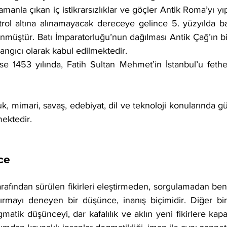
amanla çıkan iç istikrarsızlıklar ve göçler Antik Roma’yı yı
trol altına alınamayacak dereceye gelince 5. yüzyılda b
ünmüştür. Batı İmparatorluğu’nun dağılması Antik Çağ’ın biti
angıcı olarak kabul edilmektedir.
 1453 yılında, Fatih Sultan Mehmet’in İstanbul’u fethe
mektedir.
ce
ırmayı deneyen bir düşünce, inanış biçimidir. Diğer bi
tik düşünceyi, dar kafalılık ve aklın yeni fikirlere kapal