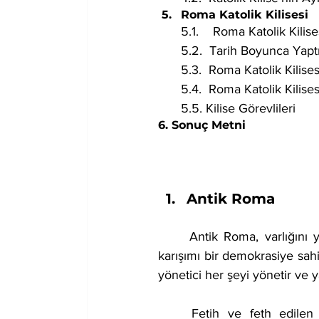
Roma Katolik Kilisesi
5.1.    Roma Katolik Kilis
5.2.  Tarih Boyunca Yaptı
5.3.  Roma Katolik Kilise
5.4.  Roma Katolik Kilise
5.5. Kilise Görevlileri
6. Sonuç Metni
Antik Roma
	Antik Roma, varlığını yaklaşık 2200 yıl sürdüren ve monarşi, oligarşi ve cumhuriyetin 
karışımı bir demokrasiye sahi
yönetici her şeyi yönetir ve 
	Fetih ve feth edilen bölgenin yerlilerinin azınlık haline getirerek Batı Akdeniz ve 