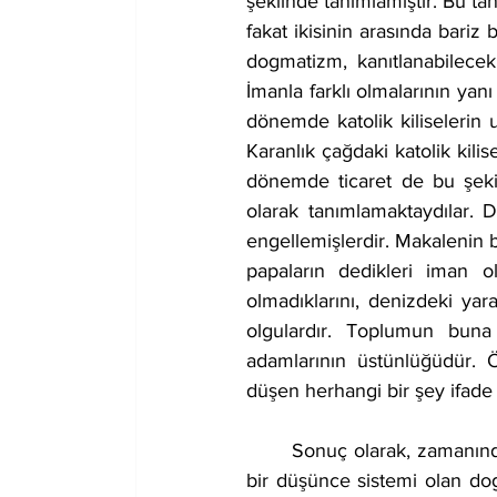
şeklinde tanımlamıştır. Bu ta
fakat ikisinin arasında bariz
dogmatizm, kanıtlanabilece
İmanla farklı olmalarının yanı
dönemde katolik kiliselerin
Karanlık çağdaki katolik kilis
dönemde ticaret de bu şekil
olarak tanımlamaktaydılar. D
engellemişlerdir. Makalenin b
papaların dedikleri iman 
olmadıklarını, denizdeki yar
olgulardır. Toplumun buna
adamlarının üstünlüğüdür. 
düşen herhangi bir şey ifade
	Sonuç olarak, zamanında felsefenin yanlış anlaşılmasına neden olan ve tarihini değiştiren 
bir düşünce sistemi olan d