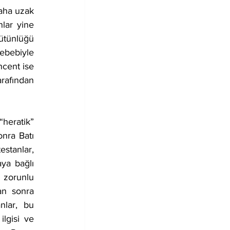
lar yine 
ütünlüğü 
ebebiyle 
ncent ise 
afından 
nra Batı 
stanlar, 
ya bağlı 
zorunlu 
an sonra 
nlar, bu 
gisi ve 