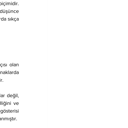
çimidir. 
 düşünce 
da sıkça 
naklarda 
r.
iğini ve 
österisi 
anmıştır.