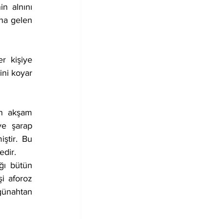
na gelen 
ini koyar 
e şarap 
tir. Bu 
edir.
ğı bütün 
 aforoz 
günahtan 