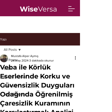
Wise
Versa
Yazı
All Posts
Mustafa Alper Aymış
All Posts
24 May 2024
3 dakikada okunur
Veba ile Körlük
STEM
Eserlerinde Korku ve
Sosyal Bilimler
Güvensizlik Duyguları
Edebiyat
Odağında Öğrenilmiş
Sanat/Eğlence
Çaresizlik Kuramının