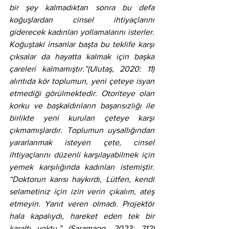
bir şey kalmadıktan sonra bu defa 
koğuşlardan cinsel ihtiyaçlarını 
giderecek kadınları yollamalarını isterler. 
Koğuştaki insanlar başta bu teklife karşı 
çıksalar da hayatta kalmak için başka 
çareleri kalmamıştır.”(Ulutaş, 2020: 11) 
alıntıda kör toplumun, yeni çeteye isyan 
etmediği görülmektedir. Otoriteye olan 
korku ve başkaldırıların başarısızlığı ile 
birlikte yeni kurulan çeteye karşı 
çıkmamışlardır. Toplumun uysallığından 
yararlanmak isteyen çete, cinsel 
ihtiyaçlarını düzenli karşılayabilmek için 
yemek karşılığında kadınları istemiştir. 
“Doktorun karısı haykırdı, Lütfen, kendi 
selametiniz için izin verin çıkalım, ateş 
etmeyin. Yanıt veren olmadı. Projektör 
hala kapalıydı, hareket eden tek bir 
karaltı yoktu.” (Saramago, 2023: 212) 