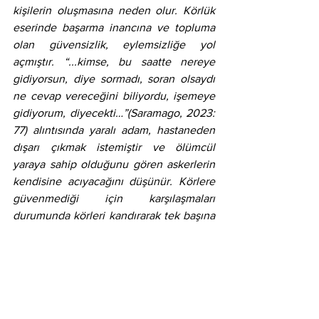
kişilerin oluşmasına neden olur. Körlük 
eserinde başarma inancına ve topluma 
olan güvensizlik, eylemsizliğe yol 
açmıştır. “...kimse, bu saatte nereye 
gidiyorsun, diye sormadı, soran olsaydı 
ne cevap vereceğini biliyordu, işemeye 
gidiyorum, diyecekti…”(Saramago, 2023: 
77) alıntısında yaralı adam, hastaneden 
dışarı çıkmak istemiştir ve ölümcül 
yaraya sahip olduğunu gören askerlerin 
kendisine acıyacağını düşünür. Körlere 
güvenmediği için karşılaşmaları 
durumunda körleri kandırarak tek başına 
başarıya ulaşabilirdi. Her iki eserde de 
güvensizlik duygusu sonucunda kişi 
bencilleşmiştir. Veba eserinde 
güvensizlik, yalnızlık kavramı odağında 
incelenmiştir. Körlük eserinde körlere 
karşı güvensizlik bulunurken, otoriteden 