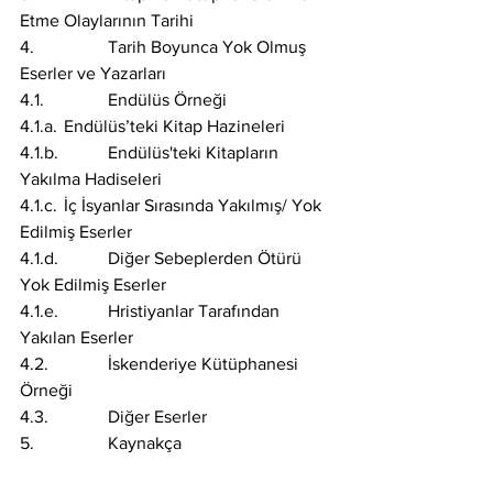
Etme Olaylarının Tarihi
4. 		Tarih Boyunca Yok Olmuş 
Eserler ve Yazarları
4.1. 		Endülüs Örneği
4.1.a. 	Endülüs’teki Kitap Hazineleri
4.1.b. 	Endülüs'teki Kitapların 
Yakılma Hadiseleri
4.1.c. 	İç İsyanlar Sırasında Yakılmış/ Yok 
Edilmiş Eserler
4.1.d. 	Diğer Sebeplerden Ötürü 
Yok Edilmiş Eserler
4.1.e. 	Hristiyanlar Tarafından 
Yakılan Eserler
4.2. 		İskenderiye Kütüphanesi 
Örneği
4.3. 		Diğer Eserler
5. 		Kaynakça