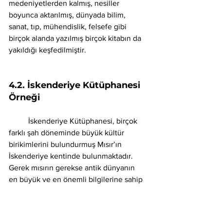
medeniyetlerden kalmış, nesiller 
boyunca aktarılmış, dünyada bilim, 
sanat, tıp, mühendislik, felsefe gibi 
birçok alanda yazılmış birçok kitabın da 
yakıldığı keşfedilmiştir.   
4.2. İskenderiye Kütüphanesi 
Örneği
	İskenderiye Kütüphanesi, birçok 
farklı şah döneminde büyük kültür 
birikimlerini bulundurmuş Mısır’ın 
İskenderiye kentinde bulunmaktadır. 
Gerek mısırın gerekse antik dünyanın 
en büyük ve en önemli bilgilerine sahip 
bir kütüphane olarak tarihe işlenmiştir. 
Günümüze ulaşan bilgiler dahilinde 
önemli birçok şüpheye ve noktaya el 