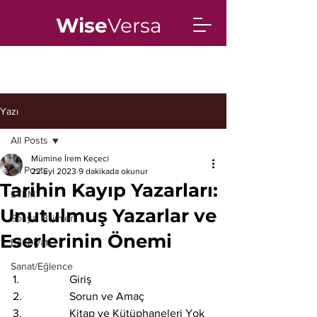
Wise
Versa
Yazı
All Posts
Mümine İrem Keçeci
All Posts
22 Eyl 2023
9 dakikada okunur
Tarihin Kayıp Yazarları:
STEM
Unutulmuş Yazarlar ve
Sosyal Bilimler
Eserlerinin Önemi
Edebiyat
Sanat/Eğlence
1. 		Giriş
2. 		Sorun ve Amaç
3. 		Kitap ve Kütüphaneleri Yok 