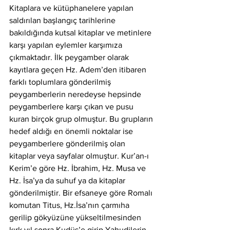
Kitaplara ve kütüphanelere yapılan 
saldırılan başlangıç tarihlerine 
bakıldığında kutsal kitaplar ve metinlere 
karşı yapılan eylemler karşımıza 
çıkmaktadır. İlk peygamber olarak 
kayıtlara geçen Hz. Adem’den itibaren 
farklı toplumlara gönderilmiş 
peygamberlerin neredeyse hepsinde 
peygamberlere karşı çıkan ve pusu 
kuran birçok grup olmuştur. Bu grupların 
hedef aldığı en önemli noktalar ise 
peygamberlere gönderilmiş olan 
kitaplar veya sayfalar olmuştur. Kur’an-ı 
Kerim’e göre Hz. İbrahim, Hz. Musa ve 
Hz. İsa’ya da suhuf ya da kitaplar 
gönderilmiştir. Bir efsaneye göre Romalı 
komutan Titus, Hz.İsa’nın çarmıha 
gerilip gökyüzüne yükseltilmesinden 
kırk yıl sonra Kudüs’e girip Yahudilerin 