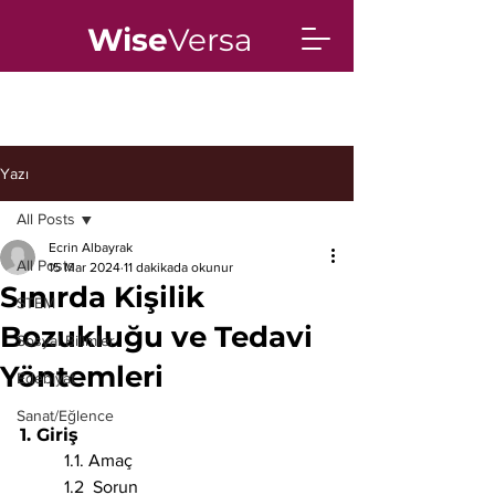
Wise
Versa
Yazı
All Posts
Ecrin Albayrak
All Posts
15 Mar 2024
11 dakikada okunur
Sınırda Kişilik
STEM
Bozukluğu ve Tedavi
Sosyal Bilimler
Yöntemleri
Edebiyat
Sanat/Eğlence
1. Giriş 
	1.1. Amaç
	1.2  Sorun