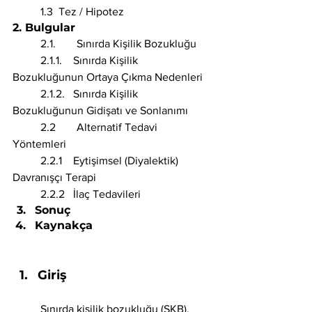
	1.3  Tez / Hipotez
2. Bulgular
	2.1. 	   Sınırda Kişilik Bozukluğu
	2.1.1.    Sınırda Kişilik 
Bozukluğunun Ortaya Çıkma Nedenleri
	2.1.2.   Sınırda Kişilik 
Bozukluğunun Gidişatı ve Sonlanımı 
	2.2 	   Alternatif Tedavi 
Yöntemleri
	2.2.1    Eytişimsel (Diyalektik) 
Davranışçı Terapi 
	2.2.2   İlaç Tedavileri
Sonuç
Kaynakça
Giriş 
	Sınırda kişilik bozukluğu (SKB), 