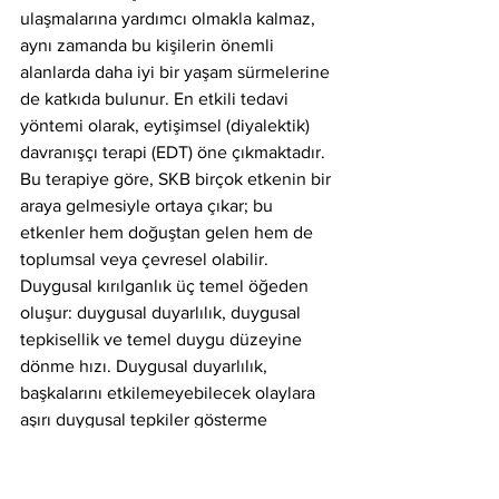
ulaşmalarına yardımcı olmakla kalmaz, 
aynı zamanda bu kişilerin önemli 
alanlarda daha iyi bir yaşam sürmelerine 
de katkıda bulunur. En etkili tedavi 
yöntemi olarak, eytişimsel (diyalektik) 
davranışçı terapi (EDT) öne çıkmaktadır. 
Bu terapiye göre, SKB birçok etkenin bir 
araya gelmesiyle ortaya çıkar; bu 
etkenler hem doğuştan gelen hem de 
toplumsal veya çevresel olabilir. 
Duygusal kırılganlık üç temel öğeden 
oluşur: duygusal duyarlılık, duygusal 
tepkisellik ve temel duygu düzeyine 
dönme hızı. Duygusal duyarlılık, 
başkalarını etkilemeyebilecek olaylara 
aşırı duygusal tepkiler gösterme 
eğilimini ifade eder. Duygusal 
tepkisellik ise diğer insanlardan çok 