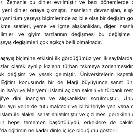
rdır. Zamanla bu dinler evrilmiştir ve bazı dönemlerde 
eni dinler ortaya çıkmıştır. İnsanların davranışları, alışkan
ı yani tüm yaşayış biçimlerinde az bile olsa bir değişim gör
kma saatleri, yeme ve içme alışkanlıkları, diğer insanla
ilimleri ve giyim tarzlarının değişmesi bu değişime ör
ayış değişimleri çok açıkça belli olmaktadır.
aşayış biçimine etkisini ilk gördüğümüz yer ilk sayfalarda 
ızlar olarak ayrılıp kızların türban takmaya zorlanmasıdı
ok değişim ve yasak gelmiştir. Üniversitelerin kapatıl
i. Eğitim konusunda bir de Marji büyüyünce sanat ünive
çin İsa’yı ve Meryem’i islami açıdan sakallı ve türbanlı resm
ye dini inançları ve alışkanlıkları sorulmuştur. Ünive
ar ayrı yerlerde tutulmaktadır ve birbirleriyle yan yana d
islam ile alakalı sanat anlatılmıştır ve çizilmesi gerekilen 
arın hepsi tamamen başörtülüydü, erkeklere de bakılm
’da eğitimin ne kadar dinle iç içe olduğunu gösterir.