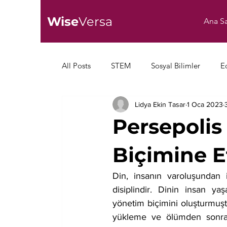
Wise
Versa
Ana Sa
All Posts
STEM
Sosyal Bilimler
E
Lidya Ekin Tasar
1 Oca 2023
Persepolis
Biçimine E
Din, insanın varoluşundan 
disiplindir. Dinin insan y
yönetim biçimini oluşturmuştu
yükleme ve ölümden sonra n