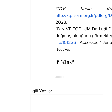
(TDV Kadın Koll
http://ktp.isam.org.tr/pdf
2023.
“DİN VE TOPLUM Dr. Lütfi DOĞ
doğmuş olduğunu görmekteyi
file/101236
 . Accessed 1 Jan
Edebiyat
İlgili Yazılar