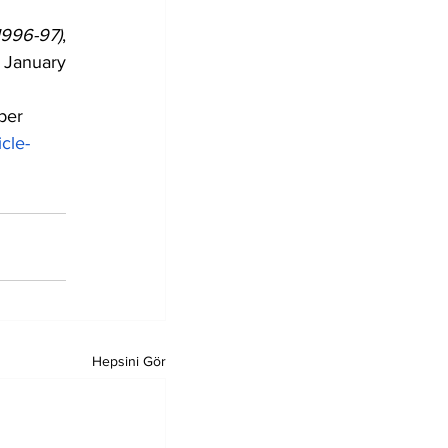
6-97)
, 
January 
ber 
icle-
Hepsini Gör