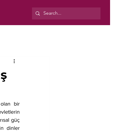
ış
lan bir 
etlerin 
ısal güç 
 dinler 