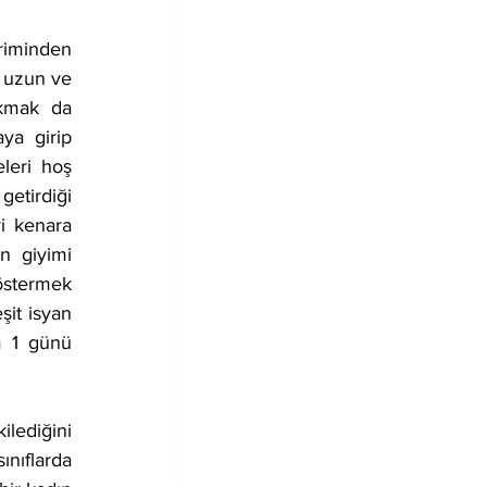
riminden 
 uzun ve 
kmak da 
ya girip 
leri hoş 
etirdiği 
i kenara 
n giyimi 
östermek 
it isyan 
 1 günü 
ediğini 
nıflarda 