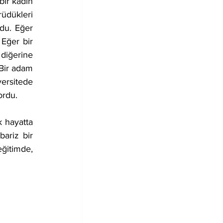
ir kadın 
üdükleri 
du. Eğer 
Eğer bir 
diğerine 
Bir adam 
ersitede 
ordu.
 hayatta 
ariz bir 
itimde, 