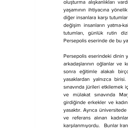
oluşturma alışkanlıkları va
yaşamının ihtiyacına yönelik y
diğer insanlara karşı tutumlar
değişim insanların yatma-kal
tutumları, günlük rutin diz
Persepolis eserinde de bu yaş
Persepolis eserindeki dinin y
arkadaşlarının oğlanlar ve k
sonra eğitimle alakalı birç
yasaklardan yalnızca biris
sınavında jürileri etkilemek i
ve mülakat sınavında Marji’
girdiğinde erkekler ve kadınl
yasaktır. Ayrıca üniversitede 
ve referans alınan kadınl
karşılanmıyordu.   Bunlar Iran