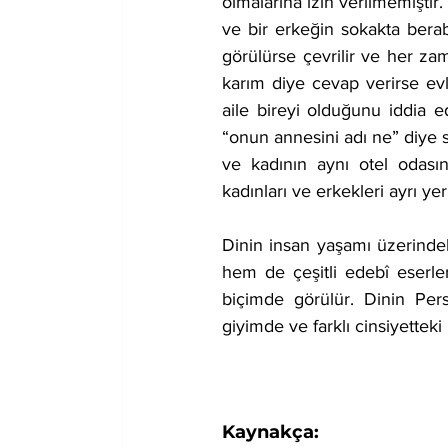
olmalarına izin verilmemişti
ve bir erkeğin sokakta bera
görülürse çevrilir ve her za
karım diye cevap verirse evlil
aile bireyi olduğunu iddia ed
“onun annesini adı ne” diye s
ve kadının aynı otel odasın
kadınları ve erkekleri ayrı y
Dinin insan yaşamı üzerindek
hem de çeşitli edebî eserler
biçimde görülür. Dinin Per
giyimde ve farklı cinsiyetteki i
Kaynakça: