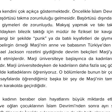
da kendini çok açıkça göstermektedir. Öncelikle İslam Dev
başörtüsü takma zorunluluğu gelmesidir. Başörtüsü dışında
 giymeleri de zorunluydu. Makyaj yapmak ve takı ta
ayken bilezik taktığı için müdür ile fiziksel bir kavga
hangi bir şekilde “punk” ya da batılı kıyafetleri de giyme
lirgin örneği Marji’nin anne ve babasının Türkiye’den g
el Jackson rozetini giydiğinde devrim bekçileri Marji’y
 etmişlerdir. Marji üniversiteye başlayınca da kadınları
r. Marji üniversitedeyken de kadınların daha fazla saç g
kilde katladıklarını öğreniyoruz. O bölümlerde bunun bir çeş
ayfalarda öğrendiğimiz başka bir şey de Marji’nin tam
in karakolda geçirdiğidir.
kadının beraber olan hayatlarını büyük miktarda etkil
 ve oğlan çocuklarının İslam Devrimi’nden sonra ayrı sı