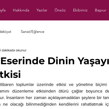
yfa
Hakkında
Yazılar
Önsöz
Ekibimiz
Başvur
debiyat
Sanat/Eğlence
3 dakikada okunur
 Eserinde Dinin Yaşay
tkisi
itibaren toplumlar üzerinde etkisi ve yönetme biçimi o
aşamını düzenleme etkisinden ötürü çağlar boyunca devl
r. İnsanların her zaman açıklayamadıkları şeylere bir tanr
e olacağı bilinmediğinden kendilerini rahatlatmak için