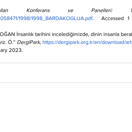
an Konferans ve Panelleri: 199
drg/D058471/1998/1998_BARDAKOGLUA.pdf
.  Accessed 1 
AN İnsanlık tarihini incelediğimizde, dinin insanla bera
z. Ö.” 
DergiPark
, 
https://dergipark.org.tr/en/download/art
uary 2023.