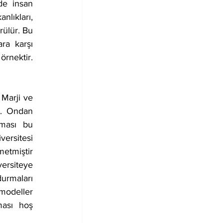
de insan 
lıkları, 
ülür. Bu 
ra karşı 
nektir. 
Marji ve 
r. Ondan 
ması bu 
rsitesi 
etmiştir 
rsiteye 
urmaları 
modeller 
ası hoş 