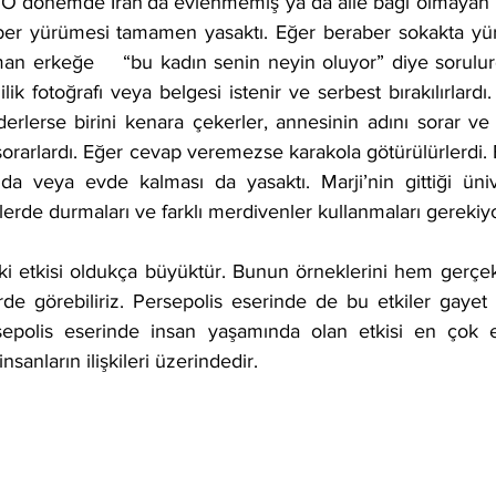
r. O dönemde İran’da evlenmemiş ya da aile bağı olmayan b
ber yürümesi tamamen yasaktı. Eğer beraber sokakta yür
man erkeğe    “bu kadın senin neyin oluyor” diye sorulur
ik fotoğrafı veya belgesi istenir ve serbest bırakılırlardı. 
erlerse birini kenara çekerler, annesinin adını sorar ve 
orarlardı. Eğer cevap veremezse karakola götürülürlerdi. 
da veya evde kalması da yasaktı. Marji’nin gittiği üniv
erlerde durmaları ve farklı merdivenler kullanmaları gerekiy
i etkisi oldukça büyüktür. Bunun örneklerini hem gerçek
de görebiliriz. Persepolis eserinde de bu etkiler gayet b
sepolis eserinde insan yaşamında olan etkisi en çok eğ
nsanların ilişkileri üzerindedir.