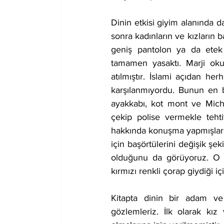
Dinin etkisi giyim alanında 
sonra kadınların ve kızların 
geniş pantolon ya da etek
tamamen yasaktı. Marji okuld
atılmıştır. İslami açıdan her
karşılanmıyordu. Bunun en be
ayakkabı, kot mont ve Micha
çekip polise vermekle tehtit
hakkında konuşma yapmışlardı
için başörtülerini değişik şe
olduğunu da görüyoruz. O s
kırmızı renkli çorap giydiği iç
Kitapta dinin bir adam ve 
gözlemleriz. İlk olarak kız