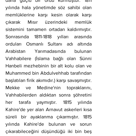
daha güçlü bir ordu kurmuştur. 1811 
yılında hala yönetimde söz sahibi olan 
memlüklerine karşı kesin olarak karşı 
çıkarak Mısır üzerindeki memlük 
sistemini tamamen ortadan kaldırmıştır. 
Sonrasında 1811-1818 yılları arasında 
orduları Osmanlı Sultanı adı altında 
Arabistan Yarımadasında bulunan 
Vahhabilere (İslama bağlı olan Sünni 
Hanbeli mezhebinin bir alt kolu olan ve 
Muhammed bin Abdulvehhab tarafından 
başlatılan firik akımıdır.) karşı savaşmıştır. 
Mekke ve Medine'nin topraklarını, 
Vahhabilerden aldıktan sonra şöhretini 
her tarafa yaymıştır. 1815 yılında 
Kahire'de yer alan Arnavut askerleri kısa 
süreli bir ayaklanma çıkarmıştır. 1815 
yılında Kahire'de bulunan ve sorun 
çıkarabileceğini düşündüğü iki bin beş 