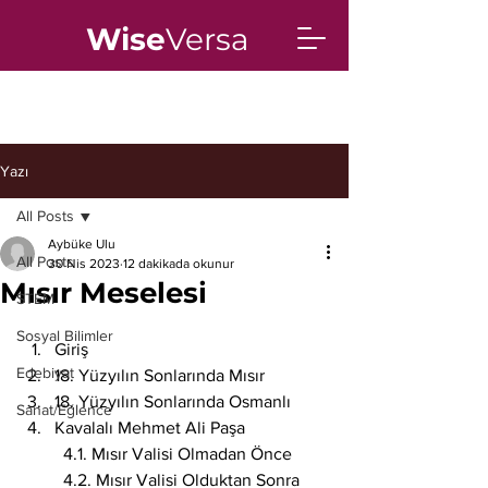
Wise
Versa
Yazı
All Posts
Aybüke Ulu
All Posts
30 Nis 2023
12 dakikada okunur
Mısır Meselesi
STEM
Sosyal Bilimler
Giriş
Edebiyat
18. Yüzyılın Sonlarında Mısır
18. Yüzyılın Sonlarında Osmanlı 
Sanat/Eğlence
Kavalalı Mehmet Ali Paşa
	4.1. Mısır Valisi Olmadan Önce
	4.2. Mısır Valisi Olduktan Sonra