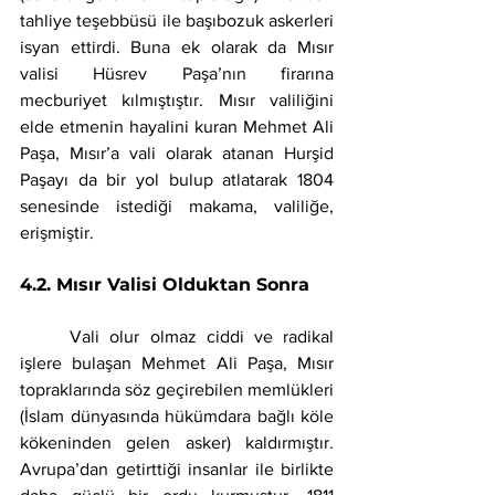
tahliye teşebbüsü ile başıbozuk askerleri 
isyan ettirdi. Buna ek olarak da Mısır 
valisi Hüsrev Paşa’nın firarına 
mecburiyet kılmıştıştır. Mısır valiliğini 
elde etmenin hayalini kuran Mehmet Ali 
Paşa, Mısır’a vali olarak atanan Hurşid 
Paşayı da bir yol bulup atlatarak 1804 
senesinde istediği makama, valiliğe, 
erişmiştir.
4.2. Mısır Valisi Olduktan Sonra
	Vali olur olmaz ciddi ve radikal 
işlere bulaşan Mehmet Ali Paşa, Mısır 
topraklarında söz geçirebilen memlükleri 
(İslam dünyasında hükümdara bağlı köle 
kökeninden gelen asker) kaldırmıştır. 
Avrupa’dan getirttiği insanlar ile birlikte 