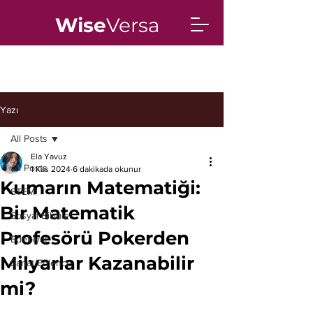
Wise
Versa
Yazı
All Posts
Ela Yavuz
All Posts
1 Kas 2024
6 dakikada okunur
Kumarın Matematiği:
STEM
Bir Matematik
Sosyal Bilimler
Profesörü Pokerden
Edebiyat
Milyarlar Kazanabilir
Sanat/Eğlence
mi?