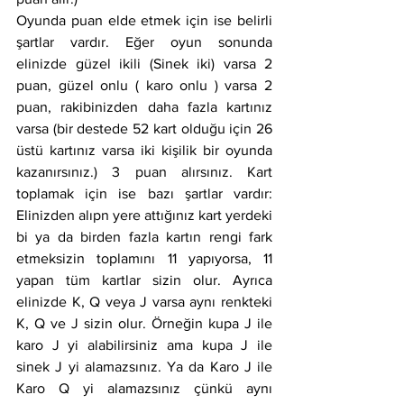
Oyunda puan elde etmek için ise belirli 
şartlar vardır. Eğer oyun sonunda 
elinizde güzel ikili (Sinek iki) varsa 2 
puan, güzel onlu ( karo onlu ) varsa 2 
puan, rakibinizden daha fazla kartınız 
varsa (bir destede 52 kart olduğu için 26 
üstü kartınız varsa iki kişilik bir oyunda 
kazanırsınız.) 3 puan alırsınız. Kart 
toplamak için ise bazı şartlar vardır: 
Elinizden alıpn yere attığınız kart yerdeki 
bi ya da birden fazla kartın rengi fark 
etmeksizin toplamını 11 yapıyorsa, 11 
yapan tüm kartlar sizin olur. Ayrıca 
elinizde K, Q veya J varsa aynı renkteki 
K, Q ve J sizin olur. Örneğin kupa J ile 
karo J yi alabilirsiniz ama kupa J ile 
sinek J yi alamazsınız. Ya da Karo J ile 
Karo Q yi alamazsınız çünkü aynı 