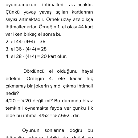
oyuncumuzun ihtimalleri azalacaktır. 
Çünkü yavaş yavaş açılan kartlarının 
sayısı artmaktadır. Örnek uzay azaldıkça 
ihtimaller artar. Örneğin 1. el olası 44 kart 
var iken birkaç el sonra bu
2. el 44- (4+4) = 36
3. el 36 - (4+4) = 28
4. el 28 - (4+4) = 20 kart olur.
 	Dördüncü el olduğunu hayal 
edelim. Örneğin 4. ele kadar hiç 
çıkmamış bir jokerin şimdi çıkma ihtimali 
nedir?
4/20 = %20 değil mi? Bu durumda biraz 
temkinli oynamakta fayda ver çünkü ilk 
elde bu ihtimal 4/52 = %7.692.. dir.
	Oyunun sonlarına doğru bu 
ihtimalin artması tabiki de doğal ve 