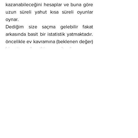
kazanabileceğini hesaplar ve buna göre 
uzun süreli yahut kısa süreli oyunlar 
oynar.
Dediğim size saçma gelebilir fakat 
arkasında basit bir istatistik yatmaktadır. 
öncelikle ev kavramına (beklenen değer) 
bir göz atalım. bir oyundan kazanmayı 
beklediğiniz ortalama miktara ev denir. 
Örneğin yazı geldiğinde 1 TL aldığınız, 
tura geldiğinde ise 1 TL kaybettiğiniz bir 
oyunda ev 0 dır çünkü %50 ihtimal 1 TL 
kazanırken %50 ihtimal 1TL 
kaybedersiniz. Bu şartlarda oyuncu ne 
kadar oynarsa oynasın masadan 0 TL 
kazanç ile kalkmayı hedefler.
Fakat yazı geldiğinde 1 TL alıp, tura 
geldiğinde 2 TL verseydiniz ev - 1 TL 
olurdu ve oyuncu aynı oyunu 100 kere 
oynarsa - 100 TL zarara girip masadan 