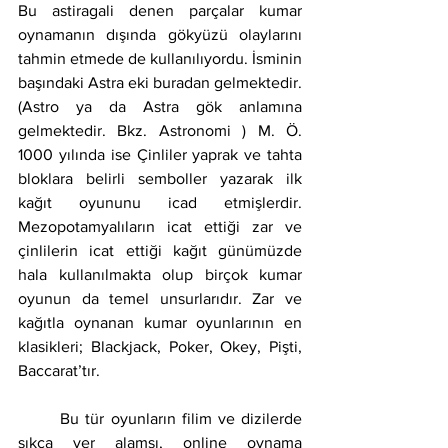
Bu astiragali denen parçalar kumar 
oynamanın dışında gökyüzü olaylarını 
tahmin etmede de kullanılıyordu. İsminin 
başındaki Astra eki buradan gelmektedir. 
(Astro ya da Astra gök anlamına 
gelmektedir. Bkz. Astronomi ) M. Ö. 
1000 yılında ise Çinliler yaprak ve tahta 
bloklara belirli semboller yazarak ilk 
kağıt oyununu icad etmişlerdir. 
Mezopotamyalıların icat ettiği zar ve 
çinlilerin icat ettiği kağıt günümüzde 
hala kullanılmakta olup birçok kumar 
oyunun da temel unsurlarıdır. Zar ve 
kağıtla oynanan kumar oyunlarının en 
klasikleri; Blackjack, Poker, Okey, Pişti, 
Baccarat’tır.
	Bu tür oyunların filim ve dizilerde 
sıkça yer alamsı, online oynama 