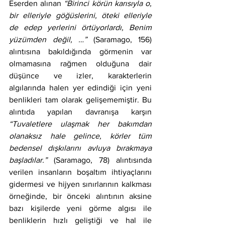
Eserden alınan 
“Birinci körün karısıyla o, 
bir elleriyle göğüslerini, öteki elleriyle 
de edep yerlerini örtüyorlardı, Benim 
yüzümden değil, …”
 (Saramago, 156) 
alıntısına bakıldığında görmenin var 
olmamasına rağmen olduğuna dair 
düşünce ve izler, karakterlerin 
algılarında halen yer edindiği için yeni 
benlikleri tam olarak gelişememiştir. Bu 
alıntıda yapılan davranışa karşın 
“Tuvaletlere ulaşmak her bakımdan 
olanaksız hale gelince, körler tüm 
bedensel dışkılarını avluya bırakmaya 
başladılar.”
 (Saramago, 78) alıntısında 
verilen insanların boşaltım ihtiyaçlarını 
gidermesi ve hijyen sınırlarının kalkması 
örneğinde, bir önceki alıntının aksine 
bazı kişilerde yeni görme algısı ile 
benliklerin hızlı geliştiği ve hal ile 