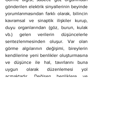
gönderilen elektrik sinyallerinin beyinde 
yorumlanmasından farklı olarak, bilincin 
kavramsal ve sinaptik ilişkiler kurup, 
duyu organlarından (göz, burun, kulak 
vb.) gelen verilerin düşüncelerle 
sentezlenmesinden oluşur. Var olan 
görme algılarının değişimi, bireylerin 
kendilerine yeni benlikler oluşturmasına 
ve düşünce ile hal, tavırlarını buna 
uygun olarak düzenlemesi yol 
açmaktadır. Değişen benliklere ve 
görme algılarına sahip kişilerin toplum 
içindeki hoşgörü ve etik kurallarına 
uyduğu davranışlar da değişebilme 
ihtimaline açık duruma gelmektedir. 
Görme duyusu değişimlerinde eski 
benlikler, yeni algılar üzerinde etkisini 
sürdürebilirken zamanın ilerlemesiyle 