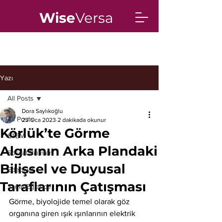
Wise
Versa
Yazı
All Posts
Dora Saylıkoğlu
All Posts
23 Oca 2023
2 dakikada okunur
Körlük’te Görme
STEM
Algısının Arka Plandaki
Sosyal Bilimler
Bilişsel ve Duyusal
Edebiyat
Taraflarının Çatışması
Sanat/Eğlence
Görme, biyolojide temel olarak göz 
organına giren ışık ışınlarının elektrik 