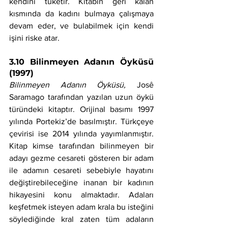
kendini tüketir. Kitabın geri kalan 
kısmında da kadını bulmaya çalışmaya 
devam eder, ve bulabilmek için kendi 
işini riske atar.
3.10 Bilinmeyen Adanın Öyküsü 
(1997)
Bilinmeyen Adanın Öyküsü, 
Josê 
Saramago tarafından yazılan uzun öykü 
türündeki kitaptır. Orijinal basımı 1997 
yılında Portekiz’de basılmıştır. Türkçeye 
çevirisi ise 2014 yılında yayımlanmıştır. 
Kitap kimse tarafından bilinmeyen bir 
adayı gezme cesareti gösteren bir adam 
ile adamın cesareti sebebiyle hayatını 
değiştirebileceğine inanan bir kadının 
hikayesini konu almaktadır. Adaları 
keşfetmek isteyen adam krala bu isteğini 
söylediğinde kral zaten tüm adaların 