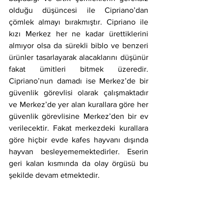
olduğu düşüncesi ile Cipriano’dan 
çömlek almayı bırakmıştır. Cipriano ile 
kızı Merkez her ne kadar ürettiklerini 
almıyor olsa da sürekli biblo ve benzeri 
ürünler tasarlayarak alacaklarını düşünür 
fakat ümitleri bitmek üzeredir. 
Cipriano’nun damadı ise Merkez’de bir 
güvenlik görevlisi olarak çalışmaktadır 
ve Merkez’de yer alan kurallara göre her 
güvenlik görevlisine Merkez’den bir ev 
verilecektir. Fakat merkezdeki kurallara 
göre hiçbir evde kafes hayvanı dışında 
hayvan besleyememektedirler. Eserin 
geri kalan kısmında da olay örgüsü bu 
şekilde devam etmektedir.
3.12 Kopyalanmış Adam (2002)
Eser, Tertuliano Máximo Afonso adlı 