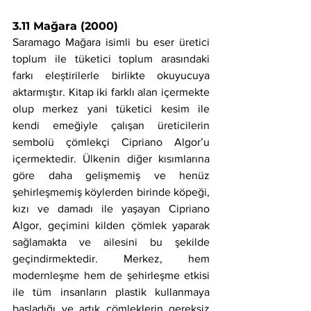
3.11 Mağara (2000)
Saramago Mağara isimli bu eser üretici 
toplum ile tüketici toplum arasındaki 
farkı eleştirilerle birlikte okuyucuya 
aktarmıştır. Kitap iki farklı alan içermekte 
olup merkez yani tüketici kesim ile 
kendi emeğiyle çalışan üreticilerin 
sembolü çömlekçi Cipriano Algor’u 
içermektedir. Ülkenin diğer kısımlarına 
göre daha gelişmemiş ve henüz 
şehirleşmemiş köylerden birinde köpeği, 
kızı ve damadı ile yaşayan Cipriano 
Algor, geçimini kilden çömlek yaparak 
sağlamakta ve ailesini bu şekilde 
geçindirmektedir. Merkez, hem 
modernleşme hem de şehirleşme etkisi 
ile tüm insanların plastik kullanmaya 
başladığı ve artık çömleklerin gereksiz 