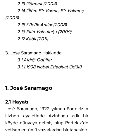
	2.13 Görmek (2004)
	2.14 Ölüm Bir Varmış Bir Yokmuş 
(2005)	
	2.15 Küçük Anılar (2008)
	2.16 Filin Yolculuğu (2009)
	2.17 Kabil (2011)
3. Jose Saramago Hakkında
	3.1 Aldığı Ödüller
	3.1.1 1998 Nobel Edebiyat Ödülü
1. José Saramago 
2.1 Hayatı
José Saramago, 1922 yılında Portekiz’in 
Lizbon eyaletinde Azinhaga adlı bir 
köyde dünyaya gelmiş olup Portekiz’de 
yetişen en ünlü yazarlardan bir tanesidir. 