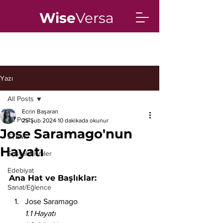
Wise
Versa
Yazı
All Posts
Ecrin Başaran
All Posts
25 Şub 2024
10 dakikada okunur
Jose Saramago'nun
STEM
Hayatı
Sosyal Bilimler
Edebiyat
Ana Hat ve Başlıklar:
Sanat/Eğlence
Jose Saramago
1.1 Hayatı