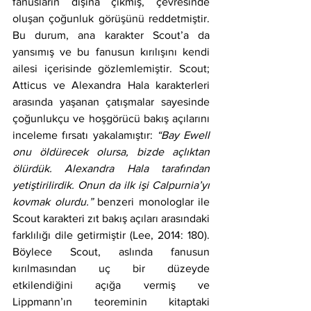
fanusların dışına çıkmış, çevresinde 
oluşan çoğunluk görüşünü reddetmiştir. 
Bu durum, ana karakter Scout’a da 
yansımış ve bu fanusun kırılışını kendi 
ailesi içerisinde gözlemlemiştir. Scout; 
Atticus ve Alexandra Hala karakterleri 
arasında yaşanan çatışmalar sayesinde 
çoğunlukçu ve hoşgörücü bakış açılarını 
inceleme fırsatı yakalamıştır: 
“Bay Ewell 
onu öldürecek olursa, bizde açlıktan 
ölürdük. Alexandra Hala tarafından 
yetiştirilirdik. Onun da ilk işi Calpurnia’yı 
kovmak olurdu.”
 benzeri monologlar ile 
Scout karakteri zıt bakış açıları arasındaki 
farklılığı dile getirmiştir (Lee, 2014: 180). 
Böylece Scout, aslında fanusun 
kırılmasından uç bir düzeyde 
etkilendiğini açığa vermiş ve 
Lippmann’ın teoreminin kitaptaki 