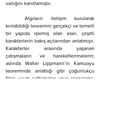
varlığını kanıtlamıştır.
	Algıların iletişim kurularak 
kırılabildiği teoremini gerçekçi ve temelli 
bir yapıda işlemiş olan eser, çeşitli 
karakterlerin bakış açılarından anlatmışır. 
Karakterler arasında yaşanan 
çatışmaların ve hareketlenmelerin; 
aslında Walter Lippmann’ın Kamuoyu 
teoreminde anlattığı gibi çoğunlukçu 
fikre uyum sağlamaları veya sorgulama, 
iletişim kurma gibi yöntemler sayesinde 
bu algıların dışına çıkmaları yüzünden 
kaynaklandığını açıklamıştır. İnsanların 
kendilerine empoze edilen fikir ve 
kuralları sorgulamaktan ziyade aktarma 
konusundaki eğilimi; gerek karakterler 
arasındaki iletişim sıkıntılarında, gerekse 
karakterlerin bulundukları durumlar 