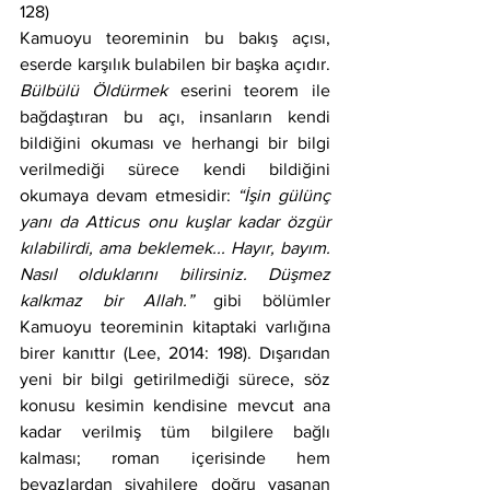
128)
Kamuoyu teoreminin bu bakış açısı, 
eserde karşılık bulabilen bir başka açıdır. 
Bülbülü Öldürmek 
eserini teorem ile 
bağdaştıran bu açı, insanların kendi 
bildiğini okuması ve herhangi bir bilgi 
verilmediği sürece kendi bildiğini 
okumaya devam etmesidir: 
“İşin gülünç 
yanı da Atticus onu kuşlar kadar özgür 
kılabilirdi, ama beklemek... Hayır, bayım. 
Nasıl olduklarını bilirsiniz. Düşmez 
kalkmaz bir Allah.”
 gibi bölümler 
Kamuoyu teoreminin kitaptaki varlığına 
birer kanıttır (Lee, 2014: 198). Dışarıdan 
yeni bir bilgi getirilmediği sürece, söz 
konusu kesimin kendisine mevcut ana 
kadar verilmiş tüm bilgilere bağlı 
kalması; roman içerisinde hem 
beyazlardan siyahilere doğru yaşanan 