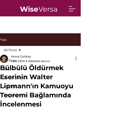
Wise
Versa
Yazı
All Posts
Kemal Çeliktaş
All Posts
1 Eki 2024
4 dakikada okunur
Bülbülü Öldürmek
STEM
Eserinin Walter
Sosyal Bilimler
Lipmann'ın Kamuoyu
Edebiyat
Teoremi Bağlamında
Sanat/Eğlence
İncelenmesi