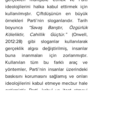
ideolojilerini halka kabul ettirmek için 
kullanılmıştır. Çiftdüşünün en büyük 
örnekleri Parti’nin sloganlarıdır. Tarih 
boyunca 
“Savaş Barıştır, Özgürlük 
Köleliktir, Cahillik Güçtür.” 
(Orwell, 
2012:28) gibi sloganlar kullanılarak 
gerçeklik algısı değiştirilmiş, insanlar 
buna inanmaları için zorlanmıştır. 
Kullanılan tüm bu farklı araç ve 
yöntemler, Parti’nin insanlar üzerindeki 
baskısını korumasını sağlamış ve onları 
ideolojilerini kabul etmeye mecbur hale 
getirmiştir. Parti, kabul ve itaat etmeyi 
reddeden bireyleri toplumdan birer birer 
uzaklaştırmış, onları insan olarak 
görmeyecek bir noktaya sürüklemiştir. 
Parti’ye teslim olan bireyler ise 
insanlıktan uzak, bütün benlikleriyle 