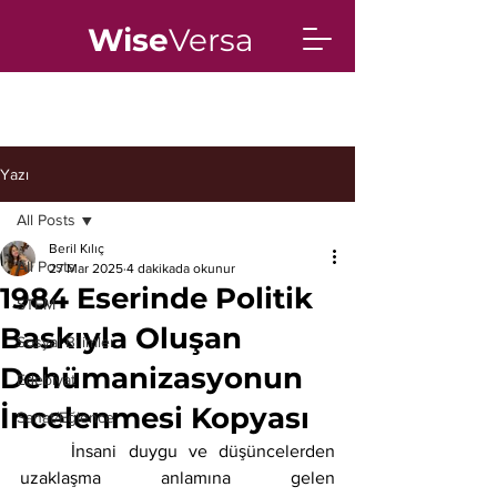
Wise
Versa
Yazı
All Posts
Beril Kılıç
All Posts
27 Mar 2025
4 dakikada okunur
1984 Eserinde Politik
STEM
Baskıyla Oluşan
Sosyal Bilimler
Dehümanizasyonun
Edebiyat
İncelenmesi Kopyası
Sanat/Eğlence
	İnsani duygu ve düşüncelerden 
uzaklaşma anlamına gelen 