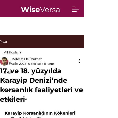
Wise
Versa
Yazı
All Posts
Mehmet Efe Üzülmez
All Posts
1 Ara 2023
10 dakikada okunur
17. ve 18. yüzyılda
STEM
Karayip Denizi’nde
Sosyal Bilimler
korsanlık faaliyetleri ve
Edebiyat
etkileri
Sanat/Eğlence
Karayip Korsanlığının Kökenleri 