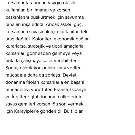
korsanlar tarafından yaygın olarak 
kullanılan bir limandı ve korsan 
baskınlarını püskürtmek için savunma 
binaları inşa edildi. Ancak askeri güç, 
korsanlarla savaşmak için kullanılan tek 
araç değildi. Koloniler, ekonomik bağlar 
kurarlarsa, stratejik ve ticari amaçlarla 
korsanları görmezden gelmeye veya 
onlarla çalışmaya karar verebilirler. 
Sonuç olarak korsanlara karşı verilen 
mücadele daha da zorlaştı. Devlet 
donanma filoları korsanlarla en başarılı 
mücadeleyi yürüttüler. Fransa, İspanya 
ve İngiltere gibi donanma ülkelerinin 
savaş gemileri korsanlığa son vermek 
için Karayipler'e gönderildi. Bu filolar 
korsan gemilerini takip etmek, ticaret 
yollarını korumak ve korsan kalelerini 
vurmakla görevlendirildi.